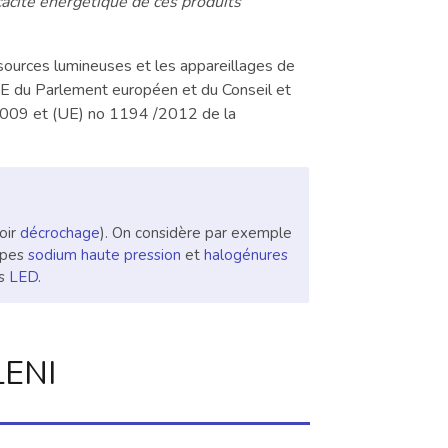
icacité énergétique de ces produits
sources lumineuses et les appareillages de
E du Parlement européen et du Conseil et
2009 et (UE) no 1194 /2012 de la
oir
décrochage
). On considère par exemple
mpes
sodium haute pression
et
halogénures
es
LED
.
LENI