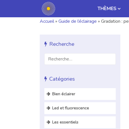
THÈMES
Accueil
»
Guide de l’éclairage
»
Gradation : p
Recherche
Catégories
Bien éclairer
Standard WELL (partie
Led et fluorescence
éclairage)
LED
CCTP pour luminaire LED
Les essentiels
Comparaison LED fluorescence
Norme d’éclairage des lieux de