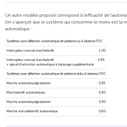
Un autre modèle proposé correspond à l’efficacité de l’automat
l’on s’aperçoit que le système qui consomme le moins est la m
automatique :
Systèmes sans détection automatique de présence ou d’absence FOC
Interrupteur manuel marche/arrêt
1,00
Interrupteur manuel marche/arrêt
0,95
+ signal d’extinction automatique à balayage supplémentaire
Systèmes avec détection automatique de présence et/ou d’absence FOC
Marche automatique/gradation
0,95
Marche/arrêt automatiques
0,90
Marche automatique/gradation
0,90
Marche manuelle/arrêt automatique
0,80