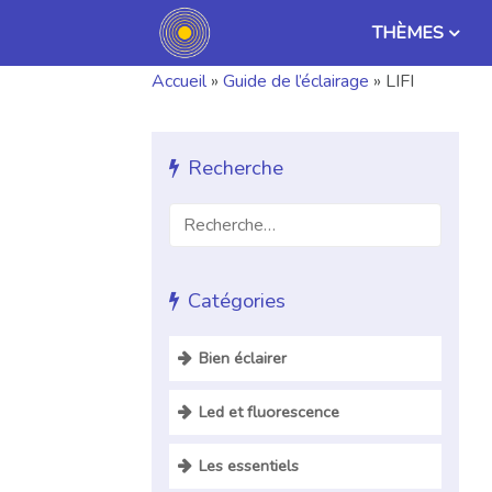
THÈMES
Accueil
»
Guide de l’éclairage
»
LIFI
Recherche
Catégories
Bien éclairer
Standard WELL (partie
Led et fluorescence
éclairage)
LED
CCTP pour luminaire LED
Les essentiels
Comparaison LED fluorescence
Norme d’éclairage des lieux de