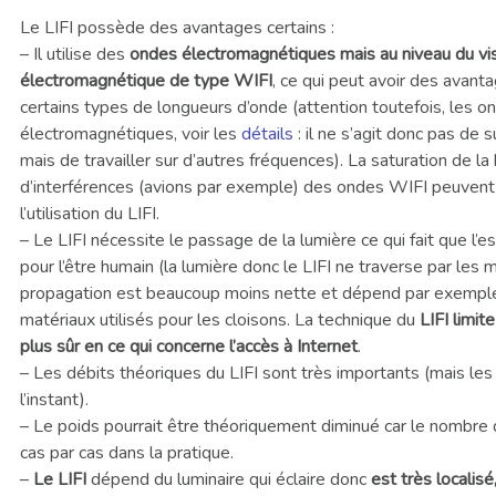
Le LIFI possède des avantages certains :
– Il utilise des
ondes électromagnétiques mais au niveau du vis
électromagnétique de type WIFI
, ce qui peut avoir des avant
certains types de longueurs d’onde (attention toutefois, les
électromagnétiques, voir les
détails
: il ne s’agit donc pas d
mais de travailler sur d’autres fréquences). La saturation de
d’interférences (avions par exemple) des ondes WIFI peuvent
l’utilisation du LIFI.
– Le LIFI nécessite le passage de la lumière ce qui fait que l’e
pour l’être humain (la lumière donc le LIFI ne traverse par les
propagation est beaucoup moins nette et dépend par exemple d
matériaux utilisés pour les cloisons. La technique du
LIFI limit
plus sûr en ce qui concerne l’accès à Internet
.
– Les débits théoriques du LIFI sont très importants (mais les 
l’instant).
– Le poids pourrait être théoriquement diminué car le nombre d’a
cas par cas dans la pratique.
–
Le LIFI
dépend du luminaire qui éclaire donc
est très localisé