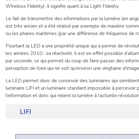
WIreless FIdelity). Il signifie quant à lui LIght FIdelity.
Le fait de transmettre des informations par la lumière (en ang
est très ancien et a été réalisé par exemple de manière somma
ou les phares maritimes (par une différence de fréquence de ro
Pourtant la LED a une propriété unique qui a permis de révolut
les années 2010 : sa réactivité. Il est en effet possible d’allu
par seconde, ce qui permet du coup de faire passer des inform
perception de l’oeil qui ne voit qu’environ une vingtaine d’imag
La LED permet donc de concevoir des luminaires qui semblent 
luminaire LIFI et un luminaire standard impossible à percevoir 
l’information et donc qui relient la lumière à l’actuelle révolution