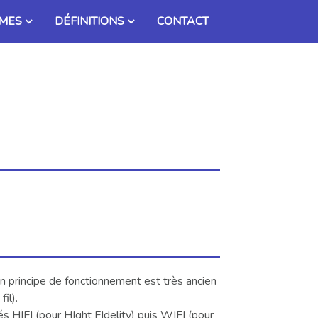
MES
DÉFINITIONS
CONTACT
 principe de fonctionnement est très ancien
fil).
és HIFI (pour HIght FIdelity) puis WIFI (pour