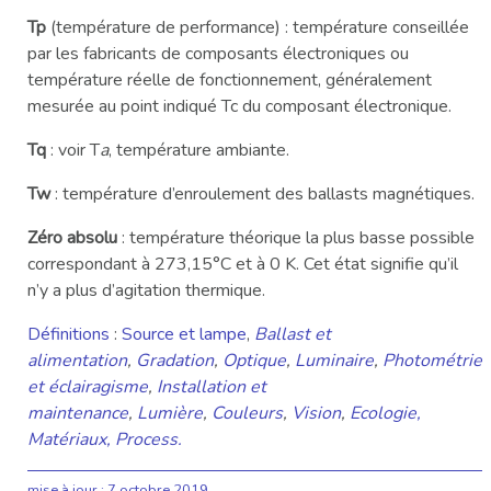
Tp
(température de performance) : température conseillée
par les fabricants de composants électroniques ou
température réelle de fonctionnement, généralement
mesurée au point indiqué Tc du composant électronique.
Tq
: voir T
a
, température ambiante.
Tw
: température d’enroulement des ballasts magnétiques.
Zéro absolu
: température théorique la plus basse possible
correspondant à 273,15°C et à 0 K. Cet état signifie qu’il
n’y a plus d’agitation thermique.
Définitions
:
Source et lampe
,
Ballast et
alimentation
,
Gradation
,
Optique
,
Luminaire
,
Photométrie
et éclairagisme
,
Installation et
maintenance
,
Lumière
,
Couleurs
,
Vision
,
Ecologie
,
Matériaux,
Process
.
mise à jour :
7 octobre 2019